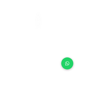
DIRECCIÓN
Av. Arquitecto Alfredo Simón, s/n, Puerto de
Sagunto 46520, Valencia
CONTACTO
657267655
962507304
jesusobrerops@gmail.com
Despacho: Agendar cita por Whatsapp.
ENLACES
Santa Sede
Archidiócesis de Valencia
Paraula
Universidad Católica de Valencia