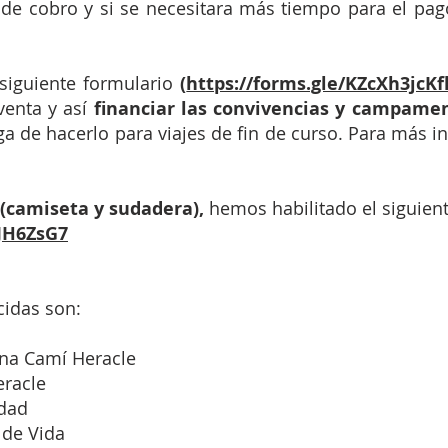
 de cobro y si se necesitara más tiempo para el pago
siguiente formulario
(
https://forms.gle/KZcXh3jcK
venta y así
financiar las convivencias y campame
 de hacerlo para viajes de fin de curso. Para más i
 (camiseta y sudadera),
hemos habilitado el siguient
3JH6ZsG7
cidas son:
ona Camí Heracle
eracle
idad
 de Vida