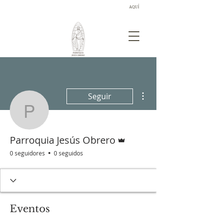
AQUÍ
¡Descubre las novedades sobre los donativos!
Más acciones
Seguir
Parroquia Jesús Obrero
Administrador
Parroquia Jesús Obrero
0 seguidores
0 seguidos
Eventos