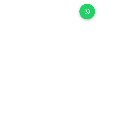
DIRECCIÓN
Av. Arquitecto Alfredo Simón, s/n, Puerto de
Sagunto 46520, Valencia
CONTACTO
657267655
962507304
jesusobrerops@gmail.com
Despacho: Agendar cita por Whatsapp.
ENLACES
Santa Sede
Archidiócesis de Valencia
Paraula
Universidad Católica de Valencia
INFORMACIÓN LEGAL
Aviso Legal
Política de Privacidad
Política de Cookies